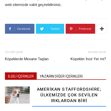
web sitemizde vakit geçirebilirsiniz.
Facebook
Twitter
Pinterest
Önceki İçerik
Sonraki İçerik
Köpeklerde Mesane Taşları
Köpekler İncir Yer mi?
İLGİLİ İÇERİKLER
YAZARIN DİĞER İÇERİKLERİ
AMERIKAN STAFFORDSHIRE;
ÜLKEMIZDE ÇOK SEVILEN
IRKLARDAN BIRI