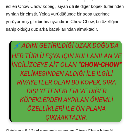
edilen Chow Chow köpeği, siyah dili ile diğer köpek türlerinden
ayrılan bir cinstir. Yolda yürüdüğünde bir sopa üzerinde
yürüyormuş gibi bir his uyandıran Chow Chow, bu özelliğini
sahip olduğu düz arka bacaklarından almaktadır.
ADINI GETIRILDIĞI UZAK DOĞU’DA
HER TÜRLÜ EŞYA IÇIN KULLANILAN VE
İNGILIZCEYE AIT OLAN
“CHOW-CHOW”
KELIMESINDEN ALDIĞI ILE ILGILI
RIVAYETLER OLAN BU KÖPEK, SIRA
DIŞI YETENEKLERI VE DIĞER
KÖPEKLERDEN AYRILAN ÖNEMLI
ÖZELLIKLERI ILE ÖN PLANA
ÇIKMAKTADIR.
Ortalama 8-12 yıl arasında yaşayan Chow Chow köpeği,