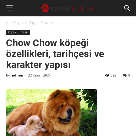
Ana Sayfa
Köpek Cinsleri
Köpek Cinsleri
Chow Chow köpeği
özellikleri, tarihçesi ve
karakter yapısı
By
admin
-
22 Kasım 2024
393
0