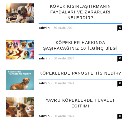
KÖPEK KISIRLAŞTIRMANIN
FAYDALARI VE ZARARLARI
NELERDIR?
admin
-
30 Aralık 2024
0
KÖPEKLER HAKKINDA
ŞAŞIRACAĞINIZ 10 İLGINÇ BILGI
admin
-
30 Aralık 2024
0
KÖPEKLERDE PANOSTEITIS NEDIR?
admin
-
30 Aralık 2024
0
YAVRU KÖPEKLERDE TUVALET
EĞITIMI
admin
-
30 Aralık 2024
0