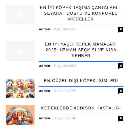
EN İYI KÖPEK TAŞIMA ÇANTALARI –
SEYAHAT DOSTU VE KONFORLU
MODELLER
admin
-
9 Ağustos 2025
0
EN İYI YAŞLI KÖPEK MAMALARI
2025: UZMAN SEÇKISI VE KISA
REHBER
admin
-
9 Ağustos 2025
0
EN GÜZEL DIŞI KÖPEK İSIMLERI
admin
-
31 Aralık 2024
0
KÖPEKLERDE ADDISON HASTALIĞI
admin
-
31 Aralık 2024
0