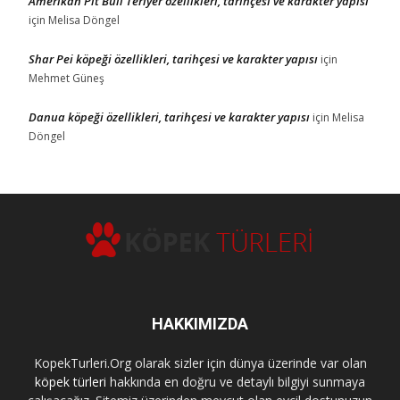
Amerikan Pit Bull Teriyer özellikleri, tarihçesi ve karakter yapısı
için
Melisa Döngel
Shar Pei köpeği özellikleri, tarihçesi ve karakter yapısı
için
Mehmet Güneş
Danua köpeği özellikleri, tarihçesi ve karakter yapısı
için
Melisa
Döngel
HAKKIMIZDA
KopekTurleri.Org olarak sizler için dünya üzerinde var olan
köpek türleri
hakkında en doğru ve detaylı bilgiyi sunmaya