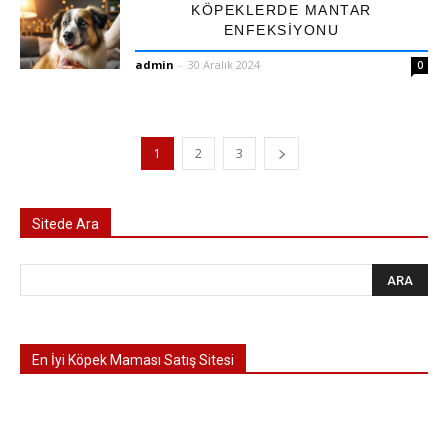
KÖPEKLERDE MANTAR
ENFEKSIYONU
admin
-
30 Aralık 2024
0
1
2
3
Sitede Ara
En İyi Köpek Maması Satış Sitesi