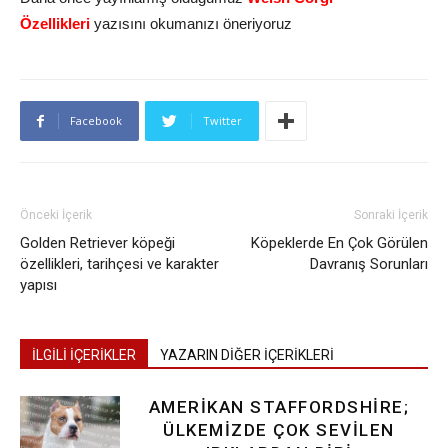
Özellikleri
yazısını okumanızı öneriyoruz
Facebook
Twitter
Önceki İçerik
Sonraki İçerik
Golden Retriever köpeği
Köpeklerde En Çok Görülen
özellikleri, tarihçesi ve karakter
Davranış Sorunları
yapısı
İLGİLİ İÇERİKLER
YAZARIN DİĞER İÇERİKLERİ
AMERIKAN STAFFORDSHIRE;
ÜLKEMIZDE ÇOK SEVILEN