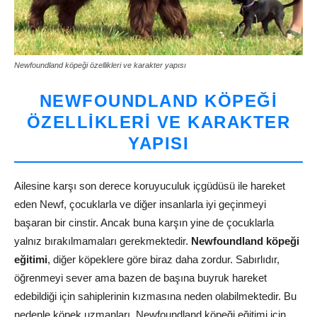
Newfoundland köpeği özellikleri ve karakter yapısı
NEWFOUNDLAND KÖPEĞI
ÖZELLIKLERI VE KARAKTER
YAPISI
Ailesine karşı son derece koruyuculuk içgüdüsü ile hareket
eden Newf, çocuklarla ve diğer insanlarla iyi geçinmeyi
başaran bir cinstir. Ancak buna karşın yine de çocuklarla
yalnız bırakılmamaları gerekmektedir.
Newfoundland köpeği
eğitimi
, diğer köpeklere göre biraz daha zordur. Sabırlıdır,
öğrenmeyi sever ama bazen de başına buyruk hareket
edebildiği için sahiplerinin kızmasına neden olabilmektedir. Bu
nedenle köpek uzmanları, Newfoundland köpeği eğitimi için