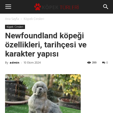
Ana Sayfa
Köpek Cinsleri
Köpek Cinsleri
Newfoundland köpeği
özellikleri, tarihçesi ve
karakter yapısı
By
admin
-
10 Ekim 2024
399
0