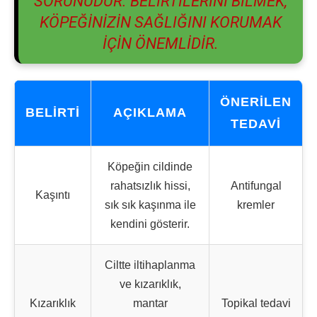
SORUNUDUR. BELIRTILERINI BILMEK,
KÖPEĞINIZIN SAĞLIĞINI KORUMAK
IÇIN ÖNEMLIDIR.
ÖNERILEN
BELIRTI
AÇIKLAMA
TEDAVI
Köpeğin cildinde
rahatsızlık hissi,
Antifungal
Kaşıntı
sık sık kaşınma ile
kremler
kendini gösterir.
Ciltte iltihaplanma
ve kızarıklık,
Kızarıklık
mantar
Topikal tedavi