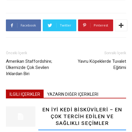
Facebook
Twitter
Pinterest
Önceki İçerik
Sonraki İçerik
Amerikan Staffordshire;
Yavru Köpeklerde Tuvalet
Ülkemizde Çok Sevilen
Eğitimi
Irklardan Biri
İLGİLİ İÇERİKLER
YAZARIN DİĞER İÇERİKLERİ
EN İYI KEDI BISKÜVILERI – EN
ÇOK TERCIH EDILEN VE
SAĞLIKLI SEÇIMLER