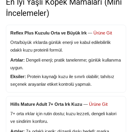
En İyi Yaşlı Köpek Mamaları (Mini
İncelemeler)
Reflex Plus Kuzulu Orta ve Büyük Irk
—
Ürüne Git
Orta/büyük ırklarda günlük enerji ve kabul edilebilirlik
odaklı kuzu proteinli formül.
Artılar:
Dengeli enerji; pratik tanelenme; günlük kullanıma
uygun.
Eksiler:
Protein kaynağı kuzu ile sınırlı olabilir; tahılsız
seçenek arayanlar etiket kontrolü yapmalı.
Hills Mature Adult 7+ Orta Irk Kuzu
—
Ürüne Git
7+ orta ırklar için rutin dostu; kuzu lezzeti, dengeli kalori
ve sindirim konforu.
Artılar:
7+ odaklı içerik; düzenli dışkı hedefi; marka