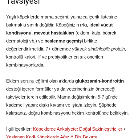
Tavsiyesi
Yaşlı köpeklerde mama seçimi, yalnızca içerik listesine
bakmakla sınırlı değildir. Köpeğinizin
ırkı, ideal vücut
kondisyonu, mevcut hastalıkları
(eklem, kalp, böbrek,
dermatoloji vb.) ve
beslenme geçmişi
birlikte
değerlendirilmelidir. 7+ dönemde
yüksek sindirilebilir protein
,
kontrollü kalori, lif ve prebiyotikler en sık önerilen
kombinasyonlardır.
Eklem sorunu eğilimi olan ırklarda
glukozamin‑kondroitin
desteği içeren formüller ya da veterinerinizin önereceği
takviyeler tercih edilebilir. Mama değişimlerini 5‑7 günde
kademeli yapın; dışkı kıvamı ve iştahı izleyin. Şüphede
kalırsanız, doğru kombinasyonu hekim kontrolünde belirleyin.
İlgili içerikler:
Köpeklerde Anksiyete: Doğal Sakinleştiriciler
•
Yaşlanan Kedi‑Köpeklerde Ağız & Diş Bakımı