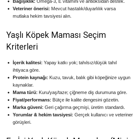
Bağışıklık:
Omega‑3, E vitamini ve antioksidan destek.
Veteriner önerisi:
Mevcut hastalık/duyarlılık varsa
mutlaka hekim tavsiyesi alın.
Yaşlı Köpek Maması Seçim
Kriterleri
İçerik kalitesi:
Yapay katkı yok; tahılsız/düşük tahıl
ihtiyaca göre.
Protein kaynağı:
Kuzu, tavuk, balık gibi köpeğinize uygun
kaynaklar.
Mama türü:
Kuru/yaş/taze; çiğneme diş durumuna göre.
Fiyat/performans:
Bütçe ile kalite dengesini gözetin.
Marka güveni:
Geri çağırma geçmişi, üretim standardı.
Yorumlar & hekim tavsiyesi:
Gerçek kullanıcı ve veteriner
görüşleri.