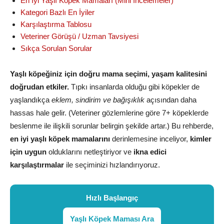
En İyi Yaşlı Köpek Mamaları (Mini İncelemeler)
Kategori Bazlı En İyiler
Karşılaştırma Tablosu
Veteriner Görüşü / Uzman Tavsiyesi
Sıkça Sorulan Sorular
Yaşlı köpeğiniz için doğru mama seçimi, yaşam kalitesini
doğrudan etkiler.
Tıpkı insanlarda olduğu gibi köpekler de
yaşlandıkça
eklem, sindirim ve bağışıklık
açısından daha
hassas hale gelir. (Veteriner gözlemlerine göre 7+ köpeklerde
beslenme ile ilişkili sorunlar belirgin şekilde artar.) Bu rehberde,
en iyi yaşlı köpek mamalarını
derinlemesine inceliyor,
kimler
için uygun
olduklarını netleştiriyor ve
ikna edici
karşılaştırmalar
ile seçiminizi hızlandırıyoruz.
Hızlı Başlangıç
Yaşlı Köpek Maması Ara