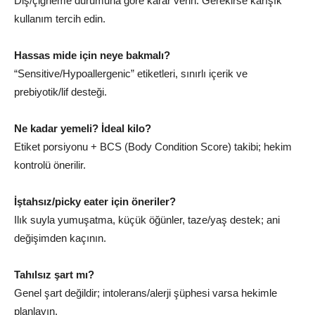
Diş/çiğneme durumuna göre karar verin. Gerekirse karışık
kullanım tercih edin.
Hassas mide için neye bakmalı?
“Sensitive/Hypoallergenic” etiketleri, sınırlı içerik ve
prebiyotik/lif desteği.
Ne kadar yemeli? İdeal kilo?
Etiket porsiyonu + BCS (Body Condition Score) takibi; hekim
kontrolü önerilir.
İştahsız/picky eater için öneriler?
Ilık suyla yumuşatma, küçük öğünler, taze/yaş destek; ani
değişimden kaçının.
Tahılsız şart mı?
Genel şart değildir; intolerans/alerji şüphesi varsa hekimle
planlayın.