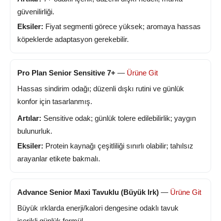
güvenilirliği.
Eksiler:
Fiyat segmenti görece yüksek; aromaya hassas
köpeklerde adaptasyon gerekebilir.
Pro Plan Senior Sensitive 7+
—
Ürüne Git
Hassas sindirim odağı; düzenli dışkı rutini ve günlük
konfor için tasarlanmış.
Artılar:
Sensitive odak; günlük tolere edilebilirlik; yaygın
bulunurluk.
Eksiler:
Protein kaynağı çeşitliliği sınırlı olabilir; tahılsız
arayanlar etikete bakmalı.
Advance Senior Maxi Tavuklu (Büyük Irk)
—
Ürüne Git
Büyük ırklarda enerji/kalori dengesine odaklı tavuk
içerikli günlük formül.