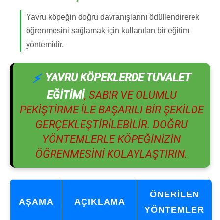
Yavru köpeğin doğru davranışlarını ödüllendirerek
öğrenmesini sağlamak için kullanılan bir eğitim
yöntemidir.
YAVRU KÖPEKLERDE TUVALET
EĞITIMI
, SABIR VE OLUMLU
PEKIŞTIRME ILE BAŞARILI BIR ŞEKILDE
GERÇEKLEŞTIRILEBILIR. DOĞRU
YÖNTEMLERLE KÖPEĞINIZIN
ÖĞRENMESINI KOLAYLAŞTIRIN.
ÖNERILEN
AŞAMA
AÇIKLAMA
YÖNTEMLER