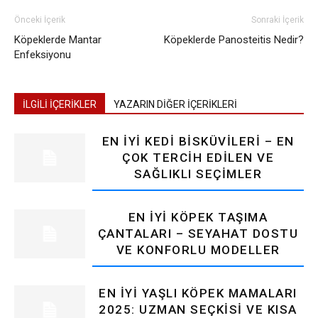
Önceki İçerik
Sonraki İçerik
Köpeklerde Mantar
Köpeklerde Panosteitis Nedir?
Enfeksiyonu
İLGİLİ İÇERİKLER
YAZARIN DİĞER İÇERİKLERİ
EN İYI KEDI BISKÜVILERI – EN
ÇOK TERCIH EDILEN VE
SAĞLIKLI SEÇIMLER
EN İYI KÖPEK TAŞIMA
ÇANTALARI – SEYAHAT DOSTU
VE KONFORLU MODELLER
EN İYI YAŞLI KÖPEK MAMALARI
2025: UZMAN SEÇKISI VE KISA