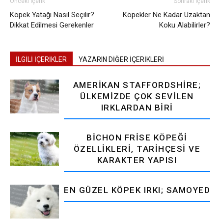
Önceki İçerik
Sonraki İçerik
Köpek Yatağı Nasıl Seçilir?
Köpekler Ne Kadar Uzaktan
Dikkat Edilmesi Gerekenler
Koku Alabilirler?
İLGİLİ İÇERİKLER
YAZARIN DİĞER İÇERİKLERİ
AMERIKAN STAFFORDSHIRE;
ÜLKEMIZDE ÇOK SEVILEN
IRKLARDAN BIRI
BICHON FRISE KÖPEĞI
ÖZELLIKLERI, TARIHÇESI VE
KARAKTER YAPISI
EN GÜZEL KÖPEK IRKI; SAMOYED