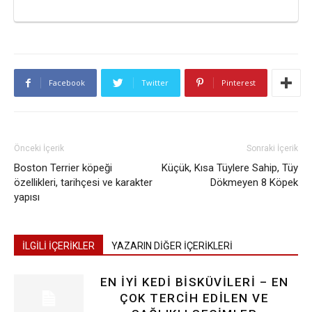
Facebook
Twitter
Pinterest
Önceki İçerik
Sonraki İçerik
Boston Terrier köpeği
Küçük, Kısa Tüylere Sahip, Tüy
özellikleri, tarihçesi ve karakter
Dökmeyen 8 Köpek
yapısı
İLGİLİ İÇERİKLER
YAZARIN DİĞER İÇERİKLERİ
EN İYI KEDI BISKÜVILERI – EN
ÇOK TERCIH EDILEN VE