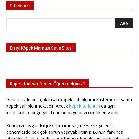
Sitede Ara
En İyi Köpek Maması Satış Sitesi
Köpek Türlerini Neden Öğrenmelisiniz?
Günümüzde pek çok insan köpek sahiplenmek istemekte ya da
köpek sahiplenmektedir. Ancak
köpek türlerinin
da aynı
insanlarda olduğu gibi kendine özgü bazı özellikleri vardır.
Kendinize uygun
köpek türünü
seçmezseniz gelecek
dönemlerde pek çok sorun yaşayabilirsiniz. Bunun farkında
olan Pet Okulu olarak köpek türlerini köpek seven insanlara en