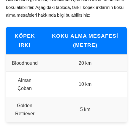
koku alabilirler. Aşağıdaki tabloda, farklı köpek ırklarının koku
alma mesafeleri hakkında bilgi bulabilirsiniz:
KÖPEK
KOKU ALMA MESAFESI
IRKI
(METRE)
Bloodhound
20 km
Alman
10 km
Çoban
Golden
5 km
Retriever