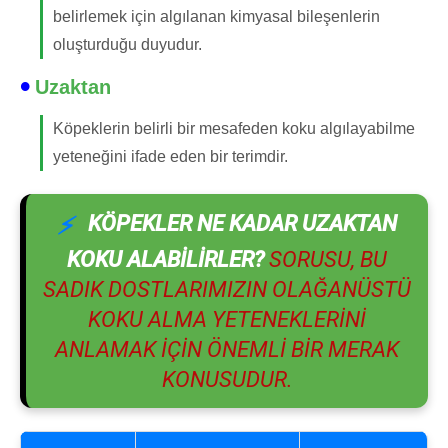
belirlemek için algılanan kimyasal bileşenlerin
oluşturduğu duyudur.
Uzaktan
Köpeklerin belirli bir mesafeden koku algılayabilme
yeteneğini ifade eden bir terimdir.
KÖPEKLER NE KADAR UZAKTAN
KOKU ALABILIRLER?
SORUSU, BU
SADIK DOSTLARIMIZIN OLAĞANÜSTÜ
KOKU ALMA YETENEKLERINI
ANLAMAK IÇIN ÖNEMLI BIR MERAK
KONUSUDUR.