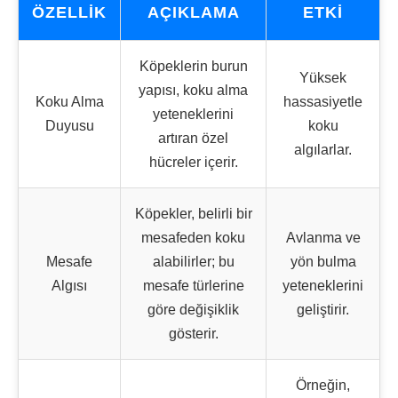
ÖZELLIK
AÇIKLAMA
ETKI
Köpeklerin burun
Yüksek
yapısı, koku alma
Koku Alma
hassasiyetle
yeteneklerini
Duyusu
koku
artıran özel
algılarlar.
hücreler içerir.
Köpekler, belirli bir
mesafeden koku
Avlanma ve
Mesafe
alabilirler; bu
yön bulma
Algısı
mesafe türlerine
yeteneklerini
göre değişiklik
geliştirir.
gösterir.
Örneğin,