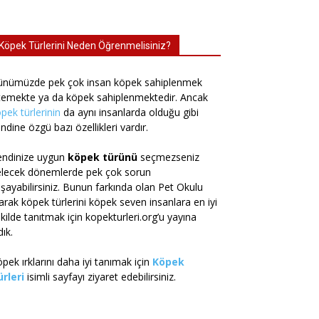
Köpek Türlerini Neden Öğrenmelisiniz?
ünümüzde pek çok insan köpek sahiplenmek
temekte ya da köpek sahiplenmektedir. Ancak
pek türlerinin
da aynı insanlarda olduğu gibi
ndine özgü bazı özellikleri vardır.
endinize uygun
köpek türünü
seçmezseniz
elecek dönemlerde pek çok sorun
şayabilirsiniz. Bunun farkında olan Pet Okulu
arak köpek türlerini köpek seven insanlara en iyi
kilde tanıtmak için kopekturleri.org’u yayına
dık.
pek ırklarını daha iyi tanımak için
Köpek
rleri
isimli sayfayı ziyaret edebilirsiniz.