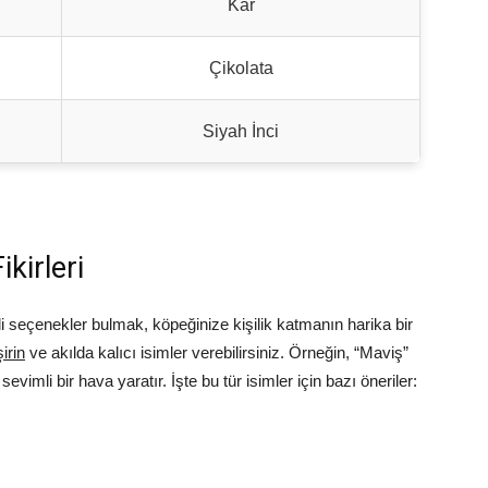
Kar
Çikolata
Siyah İnci
ikirleri
li seçenekler bulmak, köpeğinize kişilik katmanın harika bir
şirin
ve akılda kalıcı isimler verebilirsiniz. Örneğin, “Maviş”
vimli bir hava yaratır. İşte bu tür isimler için bazı öneriler: