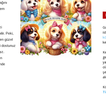
ağını
hem
zi
G
is
lir. Peki,
kö
 en güzel
ke
ni dostunuz
ız.
K
g
en
ya
ünde
ol
şe
al
Kö
Tü