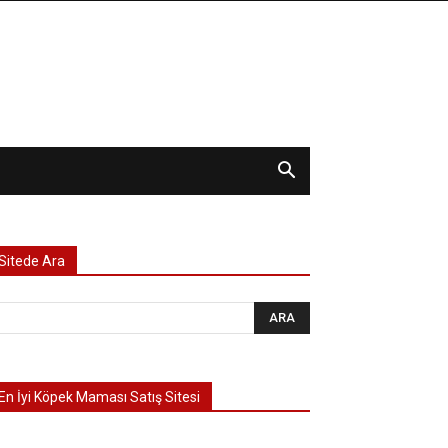
Sitede Ara
En İyi Köpek Maması Satış Sitesi