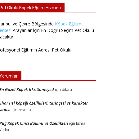
Pet Okulu Köpek Eğitim Hizmeti
tanbul ve Çevre Bölgesinde
Köpek Eğitim
erkezi
Arayanlar İçin En Doğru Seçim Pet Okulu
acaktır.
ofesyonel Eğitimin Adresi Pet Okulu
Yorumlar
En Güzel Köpek Irkı; Samoyed
için
dilara
Shar Pei köpeği özellikleri, tarihçesi ve karakter
yapısı
için
zeynep
Pug Köpek Cinsi Bakımı ve Özellikleri
için
Esma
Yutku