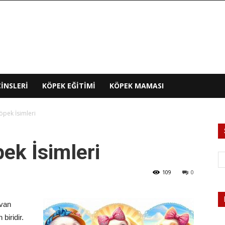
INSLERI
KÖPEK EĞITIMI
KÖPEK MAMASI
öpek İsimleri
ek İsimleri
109
0
yvan
iridir.