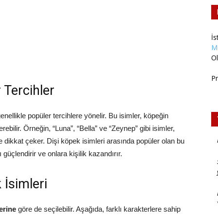
İs
M
Ol
Pr
 Tercihler
ellikle popüler tercihlere yönelir. Bu isimler, köpeğin
bilir. Örneğin, “Luna”, “Bella” ve “Zeynep” gibi isimler,
e dikkat çeker. Dişi köpek isimleri arasında popüler olan bu
 güçlendirir ve onlara kişilik kazandırır.
 İsimleri
lerine
göre de seçilebilir. Aşağıda, farklı karakterlere sahip