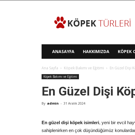
Köpek
Türleri
ANASAYFA
HAKKIMIZDA
KÖPEK C
Ana Sayfa
Köpek Bakımı ve Eğitimi
En Güzel Dişi K
Köpek Bakımı ve Eğitimi
En Güzel Dişi Köp
By
admin
-
31 Aralık 2024
En güzel dişi köpek isimleri
, yeni bir evcil ha
sahiplenirken en çok düşündüğümüz konulardan b