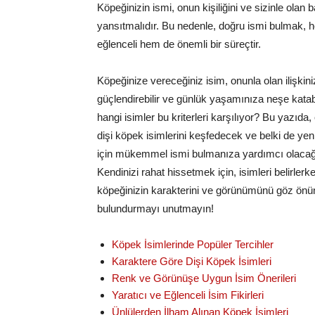
Köpeğinizin ismi, onun kişiliğini ve sizinle olan b
yansıtmalıdır. Bu nedenle, doğru ismi bulmak, 
eğlenceli hem de önemli bir süreçtir.
Köpeğinize vereceğiniz isim, onunla olan ilişkini
güçlendirebilir ve günlük yaşamınıza neşe katabi
hangi isimler bu kriterleri karşılıyor? Bu yazıda,
dişi köpek isimlerini keşfedecek ve belki de ye
için mükemmel ismi bulmanıza yardımcı olacağ
Kendinizi rahat hissetmek için, isimleri belirlerk
köpeğinizin karakterini ve görünümünü göz ön
bulundurmayı unutmayın!
Köpek İsimlerinde Popüler Tercihler
Karaktere Göre Dişi Köpek İsimleri
Renk ve Görünüşe Uygun İsim Önerileri
Yaratıcı ve Eğlenceli İsim Fikirleri
Ünlülerden İlham Alınan Köpek İsimleri