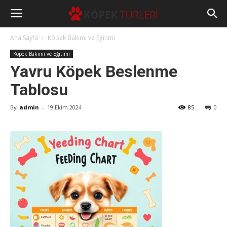
Ana Sayfa
Köpek Bakımı ve Eğitimi
Köpek Bakımı ve Eğitimi
Yavru Köpek Beslenme
Tablosu
By
admin
-
19 Ekim 2024
85
0