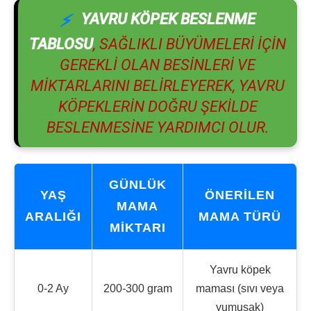
YAVRU KÖPEK BESLENME
TABLOSU
, SAĞLIKLI BÜYÜMELERI IÇIN
GEREKLI OLAN BESINLERI VE
MIKTARLARINI BELIRLEYEREK, YAVRU
KÖPEKLERIN DOĞRU ŞEKILDE
BESLENMESINE YARDIMCI OLUR.
GÜNLÜK
YAŞ
ÖNERILEN
MAMA
ARALIĞI
MAMA TÜRÜ
MIKTARI
Yavru köpek
0-2 Ay
200-300 gram
maması (sıvı veya
yumuşak)