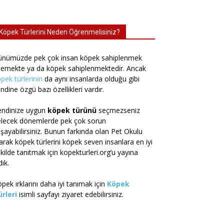
Köpek Türlerini Neden Öğrenmelisiniz?
ünümüzde pek çok insan köpek sahiplenmek
temekte ya da köpek sahiplenmektedir. Ancak
pek türlerinin
da aynı insanlarda olduğu gibi
ndine özgü bazı özellikleri vardır.
endinize uygun
köpek türünü
seçmezseniz
elecek dönemlerde pek çok sorun
şayabilirsiniz. Bunun farkında olan Pet Okulu
arak köpek türlerini köpek seven insanlara en iyi
kilde tanıtmak için kopekturleri.org’u yayına
dık.
pek ırklarını daha iyi tanımak için
Köpek
rleri
isimli sayfayı ziyaret edebilirsiniz.