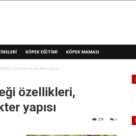
INSLERI
KÖPEK EĞITIMI
KÖPEK MAMASI
ikleri, tarihçesi ve karakter yapısı
i özellikleri,
kter yapısı
279
0