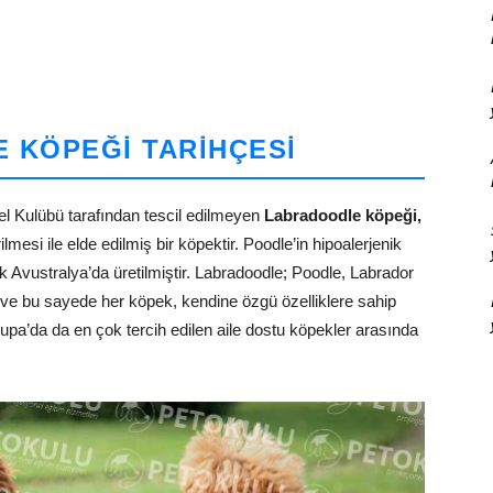
 KÖPEĞI TARIHÇESI
l Kulübü tarafından tescil edilmeyen
Labradoodle köpeği,
lmesi ile elde edilmiş bir köpektir. Poodle’in hipoalerjenik
ak Avustralya’da üretilmiştir. Labradoodle; Poodle, Labrador
rler ve bu sayede her köpek, kendine özgü özelliklere sahip
vrupa’da da en çok tercih edilen aile dostu köpekler arasında