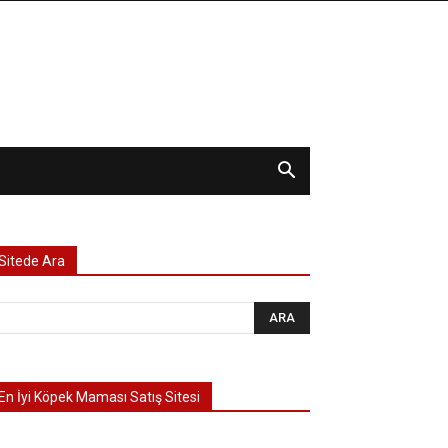
Sitede Ara
En İyi Köpek Maması Satış Sitesi