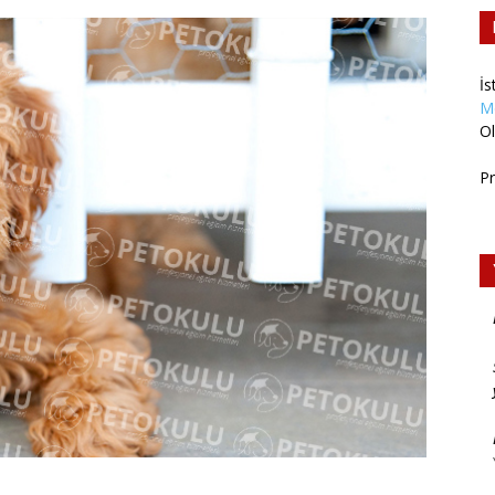
İs
M
Ol
Pr