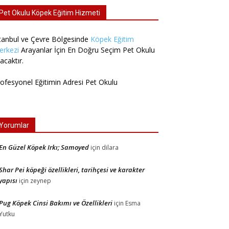
Pet Okulu Köpek Eğitim Hizmeti
tanbul ve Çevre Bölgesinde
Köpek Eğitim
erkezi
Arayanlar İçin En Doğru Seçim Pet Okulu
acaktır.
ofesyonel Eğitimin Adresi Pet Okulu
Yorumlar
En Güzel Köpek Irkı; Samoyed
için
dilara
Shar Pei köpeği özellikleri, tarihçesi ve karakter
yapısı
için
zeynep
Pug Köpek Cinsi Bakımı ve Özellikleri
için
Esma
Yutku