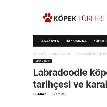
Köpek
Türleri
ANASAYFA
HAKKIMIZDA
KÖPEK C
Ana Sayfa
Köpek Cinsleri
Labradoodle köpeği özell
Köpek Cinsleri
Labradoodle köpeğ
tarihçesi ve kara
By
admin
-
18 Ekim 2024