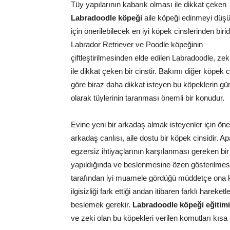
Tüy yapılarının kabarık olması ile dikkat çeken
Labradoodle köpeği
aile köpeği edinmeyi düşü
için önerilebilecek en iyi köpek cinslerinden biridi
Labrador Retriever ve Poodle köpeğinin
çiftleştirilmesinden elde edilen Labradoodle, zeki 
ile dikkat çeken bir cinstir. Bakımı diğer köpek c
göre biraz daha dikkat isteyen bu köpeklerin gü
olarak tüylerinin taranması önemli bir konudur.
Evine yeni bir arkadaş almak isteyenler için öne
arkadaş canlısı, aile dostu bir köpek cinsidir. 
egzersiz ihtiyaçlarının karşılanması gereken bi
yapıldığında ve beslenmesine özen gösterilmesi
tarafından iyi muamele gördüğü müddetçe ona k
ilgisizliği fark ettiği andan itibaren farklı hareke
beslemek gerekir.
Labradoodle köpeği eğitimi
ve zeki olan bu köpekleri verilen komutları kısa 