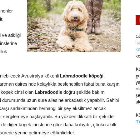
nenler
r.
ve atikliği
G
is
inslerine
kö
nlük
ke
K
g
rilebilecek Avustralya kökenli
Labradoodle köpeği
,
ya
Apartman dairesinde kolaylıkla beslenebilen fakat buna karşın
ol
r köpek cinsi olan
Labradoodle
doğru şekilde bakım
şe
 durumunda uzun süre ailesine arkadaşlık yapabilir. Sahibi
al
arşı sadakatinden herhangi bir şey eksiltmez ancak
Kö
tler sergilemeye başlayabilir. Bu yüzden dikkatli bir şekilde
Tü
de diğer köpek cinslerine göre daha kolaydır, çünkü akıllı
sürede yerine getirmeye eğilimlidirler.