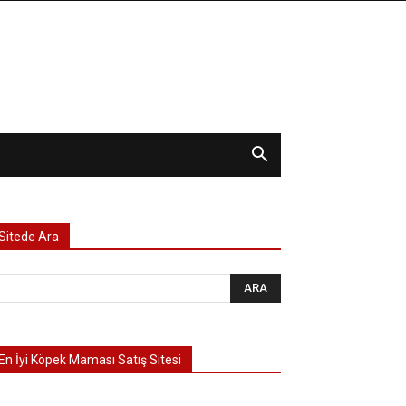
Sitede Ara
En İyi Köpek Maması Satış Sitesi