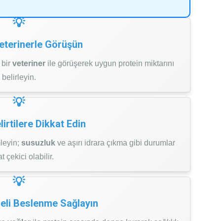
Veterinerle Görüşün
 bir
veteriner
ile görüşerek uygun protein miktarını
belirleyin.
lirtilere Dikkat Edin
mleyin;
susuzluk
ve aşırı idrara çıkma gibi durumlar
t çekici olabilir.
geli Beslenme Sağlayın