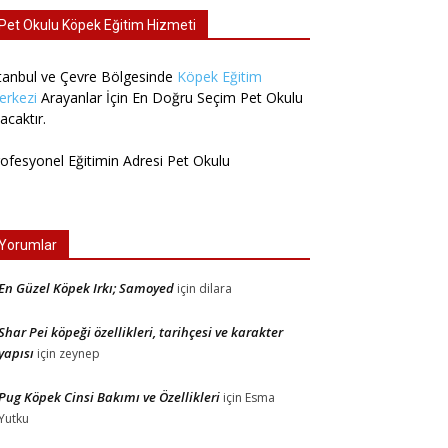
Pet Okulu Köpek Eğitim Hizmeti
tanbul ve Çevre Bölgesinde
Köpek Eğitim
erkezi
Arayanlar İçin En Doğru Seçim Pet Okulu
acaktır.
ofesyonel Eğitimin Adresi Pet Okulu
Yorumlar
En Güzel Köpek Irkı; Samoyed
için
dilara
Shar Pei köpeği özellikleri, tarihçesi ve karakter
yapısı
için
zeynep
Pug Köpek Cinsi Bakımı ve Özellikleri
için
Esma
Yutku