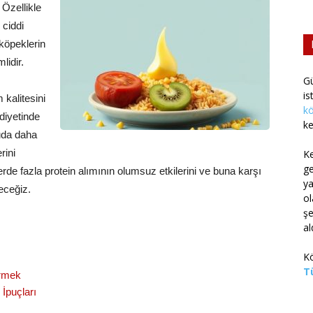
 Özellikle
 ciddi
 köpeklerin
lidir.
G
is
kalitesini
kö
 diyetinde
ke
uda daha
rini
K
g
de fazla protein alımının olumsuz etkilerini ve buna karşı
ya
yeceğiz.
ol
şe
al
Kö
Tü
irmek
 İpuçları