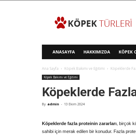
Köpek
Türleri
ANASAYFA
HAKKIMIZDA
KÖPEK C
Ana Sayfa
Köpek Bakımı ve Eğitimi
Köpeklerde Faz
Köpek Bakımı ve Eğitimi
Köpeklerde Fazla
By
admin
-
13 Ekim 2024
Köpeklerde fazla proteinin zararları
, birçok 
sahibi için merak edilen bir konudur. Fazla prote