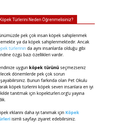
Köpek Türlerini Neden Öğrenmelisiniz?
ünümüzde pek çok insan köpek sahiplenmek
temekte ya da köpek sahiplenmektedir. Ancak
pek türlerinin
da aynı insanlarda olduğu gibi
ndine özgü bazı özellikleri vardır.
endinize uygun
köpek türünü
seçmezseniz
elecek dönemlerde pek çok sorun
şayabilirsiniz. Bunun farkında olan Pet Okulu
arak köpek türlerini köpek seven insanlara en iyi
kilde tanıtmak için kopekturleri.org’u yayına
dık.
pek ırklarını daha iyi tanımak için
Köpek
rleri
isimli sayfayı ziyaret edebilirsiniz.