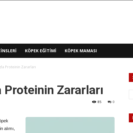
INSLERI
KÖPEK EĞITIMI
KÖPEK MAMASI
la Proteinin Zararları
 Proteinin Zararları
85
0
köpek
in alımı,