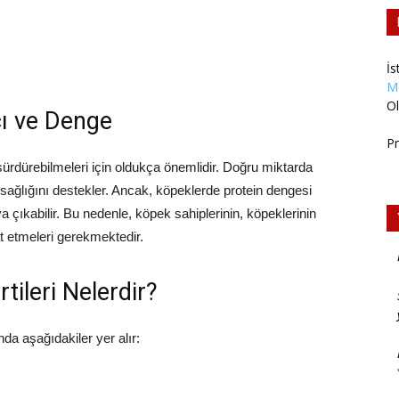
İs
M
Ol
cı ve Denge
Pr
ürdürebilmeleri için oldukça önemlidir. Doğru miktarda
l sağlığını destekler. Ancak, köpeklerde protein dengesi
a çıkabilir. Bu nedenle, köpek sahiplerinin, köpeklerinin
at etmeleri gerekmektedir.
tileri Nelerdir?
nda aşağıdakiler yer alır: