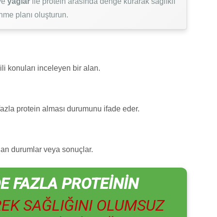
ve
yağlar
ile protein arasında denge kurarak sağlıklı
nme planı oluşturun.
li konuları inceleyen bir alan.
azla protein alması durumunu ifade eder.
olan durumlar veya sonuçlar.
E FAZLA PROTEININ
REK SAĞLIĞINI OLUMSUZ