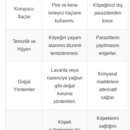
Pire ve kene
Köpeğinizi dış
Koruyucu
önleyici ilaçların
parazitlerden
İlaçlar
kullanımı.
korur.
Köpeğin yaşam
Parazitlerin
Temizlik ve
alanının düzenli
yayılmasını
Hijyen
temizlenmesi.
engeller.
Lavanta veya
Kimyasal
narenciye yağları
Doğal
maddelere
gibi doğal
Yöntemler
alternatif
koruma
sağlar.
yöntemleri.
Köpeklerin
Köpek
sağlığını
sahiplerinin dış