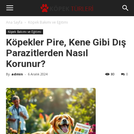
Ana Sayfa
Köpek Bakımı ve Eğitimi
Köpek Bakımı ve Eğitimi
Köpekler Pire, Kene Gibi Dış
Parazitlerden Nasıl
Korunur?
By
admin
-
6 Aralık 2024
80
0