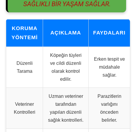
SAĞLIKLI BIR YAŞAM SAĞLAR.
KORUMA
AÇIKLAMA
FAYDALARI
YÖNTEMI
Köpeğin tüyleri
Erken tespit ve
Düzenli
ve cildi düzenli
müdahale
Tarama
olarak kontrol
sağlar.
edilir.
Uzman veteriner
Parazitlerin
Veteriner
tarafından
varlığını
Kontrolleri
yapılan düzenli
önceden
sağlık kontrolleri.
belirler.