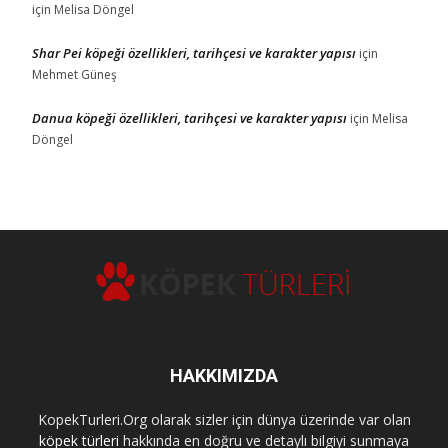
için
Melisa Döngel
Shar Pei köpeği özellikleri, tarihçesi ve karakter yapısı
için
Mehmet Güneş
Danua köpeği özellikleri, tarihçesi ve karakter yapısı
için
Melisa
Döngel
HAKKIMIZDA
KopekTurleri.Org olarak sizler için dünya üzerinde var olan
köpek türleri
hakkında en doğru ve detaylı bilgiyi sunmaya