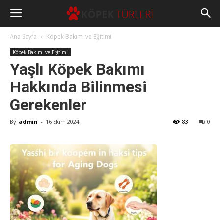
Ana Sayfa
Köpek Bakımı ve Eğitimi
Köpek Bakımı ve Eğitimi
Yaşlı Köpek Bakımı
Hakkında Bilinmesi
Gerekenler
By
admin
-
16 Ekim 2024
83
0