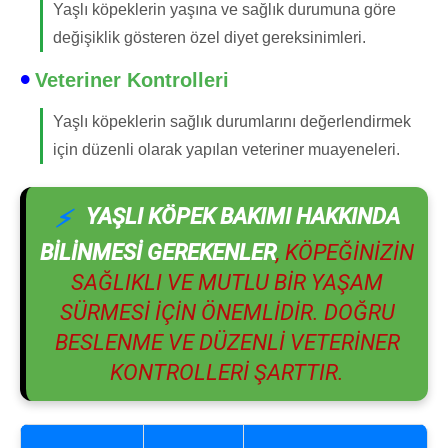
Yaşlı köpeklerin yaşına ve sağlık durumuna göre
değişiklik gösteren özel diyet gereksinimleri.
Veteriner Kontrolleri
Yaşlı köpeklerin sağlık durumlarını değerlendirmek
için düzenli olarak yapılan veteriner muayeneleri.
YAŞLI KÖPEK BAKIMI HAKKINDA
BILINMESI GEREKENLER
, KÖPEĞINIZIN
SAĞLIKLI VE MUTLU BIR YAŞAM
SÜRMESI IÇIN ÖNEMLIDIR. DOĞRU
BESLENME VE DÜZENLI VETERINER
KONTROLLERI ŞARTTIR.