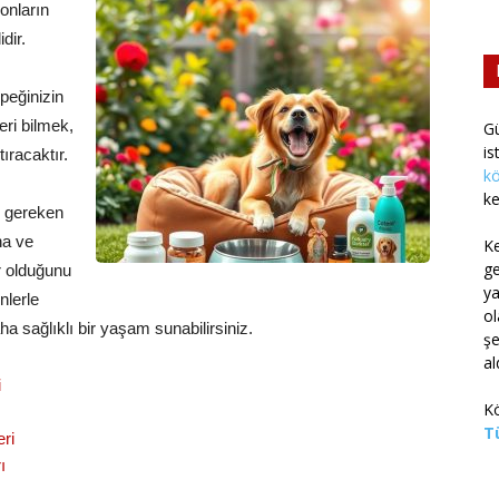
onların
dir.
öpeğinizin
eri bilmek,
G
is
ıracaktır.
kö
ke
i gereken
na ve
K
g
r olduğunu
ya
lerle
ol
ha sağlıklı bir yaşam sunabilirsiniz.
şe
al
i
Kö
Tü
ri
ı