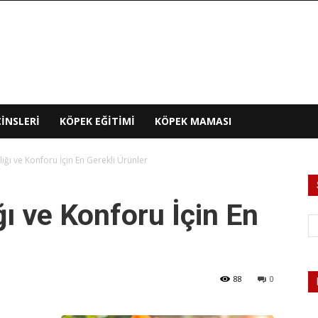
INSLERI
KÖPEK EĞITIMI
KÖPEK MAMASI
ığı ve Konforu İçin En Gerekli Ürünler
ı ve Konforu İçin En
88
0