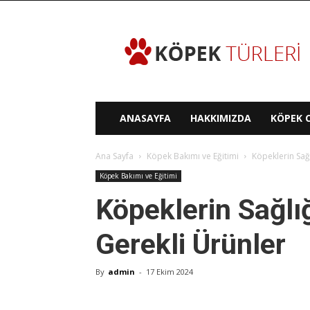
Köpek
Türleri
ANASAYFA
HAKKIMIZDA
KÖPEK C
Ana Sayfa
Köpek Bakımı ve Eğitimi
Köpeklerin Sağl
Köpek Bakımı ve Eğitimi
Köpeklerin Sağlığ
Gerekli Ürünler
By
admin
-
17 Ekim 2024