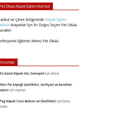
Pet Okulu Köpek Eğitim Hizmeti
tanbul ve Çevre Bölgesinde
Köpek Eğitim
erkezi
Arayanlar İçin En Doğru Seçim Pet Okulu
acaktır.
ofesyonel Eğitimin Adresi Pet Okulu
Yorumlar
En Güzel Köpek Irkı; Samoyed
için
dilara
Shar Pei köpeği özellikleri, tarihçesi ve karakter
yapısı
için
zeynep
Pug Köpek Cinsi Bakımı ve Özellikleri
için
Esma
Yutku