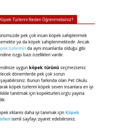
Köpek Türlerini Neden Öğrenmelisiniz?
ünümüzde pek çok insan köpek sahiplenmek
temekte ya da köpek sahiplenmektedir. Ancak
pek türlerinin
da aynı insanlarda olduğu gibi
ndine özgü bazı özellikleri vardır.
endinize uygun
köpek türünü
seçmezseniz
elecek dönemlerde pek çok sorun
şayabilirsiniz. Bunun farkında olan Pet Okulu
arak köpek türlerini köpek seven insanlara en iyi
kilde tanıtmak için kopekturleri.org’u yayına
dık.
pek ırklarını daha iyi tanımak için
Köpek
rleri
isimli sayfayı ziyaret edebilirsiniz.