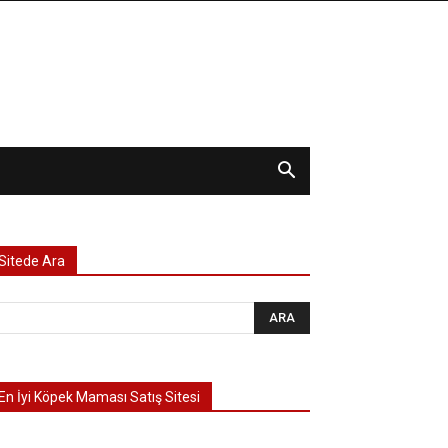
Sitede Ara
En İyi Köpek Maması Satış Sitesi