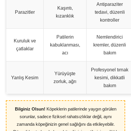
Antiparaziter
Kaşıntı,
Parazitler
tedavi, düzenli
kızarıklık
kontroller
Patilerin
Nemlendirici
Kuruluk ve
kabuklanması,
kremler, düzenli
çatlaklar
acı
bakım
Profesyonel tırnak
Yürüyüşte
Yanlış Kesim
kesimi, dikkatli
zorluk, ağrı
bakım
Bilginiz Olsun!
Köpeklerin patilerinde yaygın görülen
sorunlar, sadece fiziksel rahatsızlıklar değil, aynı
zamanda köpeğinizin genel sağlığını da etkileyebilir.