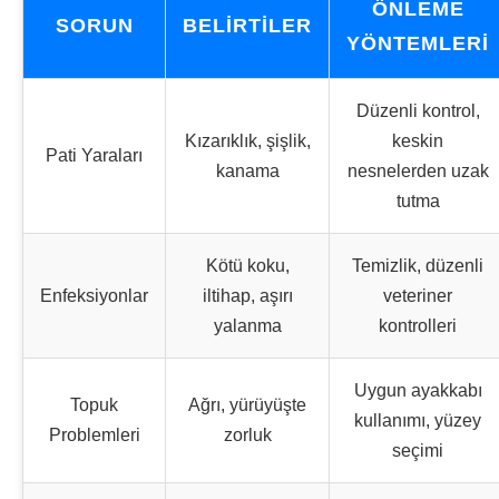
ÖNLEME
SORUN
BELIRTILER
YÖNTEMLERI
Düzenli kontrol,
Kızarıklık, şişlik,
keskin
Pati Yaraları
kanama
nesnelerden uzak
tutma
Kötü koku,
Temizlik, düzenli
Enfeksiyonlar
iltihap, aşırı
veteriner
yalanma
kontrolleri
Uygun ayakkabı
Topuk
Ağrı, yürüyüşte
kullanımı, yüzey
Problemleri
zorluk
seçimi