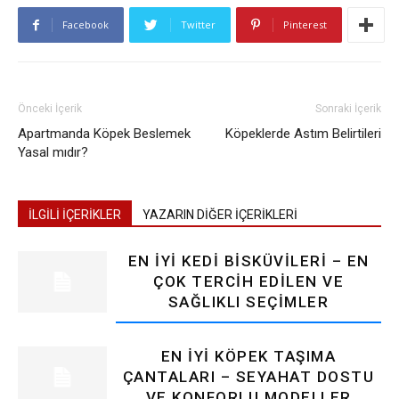
Facebook
Twitter
Pinterest
Önceki İçerik
Sonraki İçerik
Apartmanda Köpek Beslemek
Köpeklerde Astım Belirtileri
Yasal mıdır?
İLGİLİ İÇERİKLER
YAZARIN DİĞER İÇERİKLERİ
EN İYI KEDI BISKÜVILERI – EN
ÇOK TERCIH EDILEN VE
SAĞLIKLI SEÇIMLER
EN İYI KÖPEK TAŞIMA
ÇANTALARI – SEYAHAT DOSTU
VE KONFORLU MODELLER