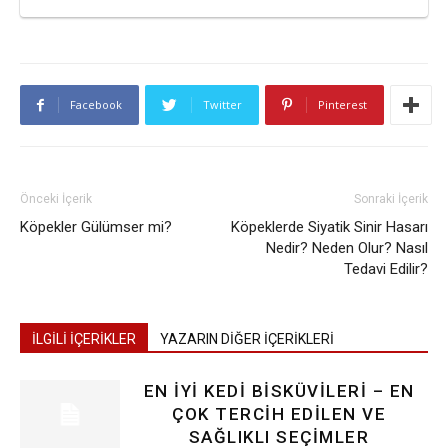
Facebook
Twitter
Pinterest
Önceki İçerik
Sonraki İçerik
Köpekler Gülümser mi?
Köpeklerde Siyatik Sinir Hasarı
Nedir? Neden Olur? Nasıl
Tedavi Edilir?
İLGİLİ İÇERİKLER
YAZARIN DİĞER İÇERİKLERİ
EN İYI KEDI BISKÜVILERI – EN
ÇOK TERCIH EDILEN VE
SAĞLIKLI SEÇIMLER