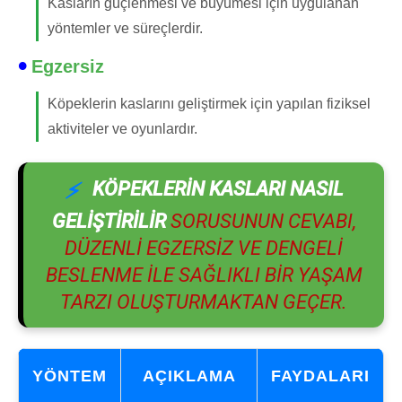
Kasların güçlenmesi ve büyümesi için uygulanan
yöntemler ve süreçlerdir.
Egzersiz
Köpeklerin kaslarını geliştirmek için yapılan fiziksel
aktiviteler ve oyunlardır.
KÖPEKLERIN KASLARI NASIL
GELIŞTIRILIR
SORUSUNUN CEVABI,
DÜZENLI EGZERSIZ VE DENGELI
BESLENME ILE SAĞLIKLI BIR YAŞAM
TARZI OLUŞTURMAKTAN GEÇER.
YÖNTEM
AÇIKLAMA
FAYDALARI