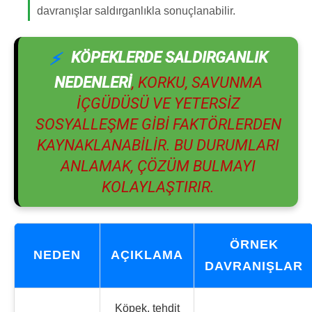
davranışlar saldırganlıkla sonuçlanabilir.
KÖPEKLERDE SALDIRGANLIK
NEDENLERI
, KORKU, SAVUNMA
IÇGÜDÜSÜ VE YETERSIZ
SOSYALLEŞME GIBI FAKTÖRLERDEN
KAYNAKLANABILIR. BU DURUMLARI
ANLAMAK, ÇÖZÜM BULMAYI
KOLAYLAŞTIRIR.
ÖRNEK
NEDEN
AÇIKLAMA
DAVRANIŞLAR
Köpek, tehdit