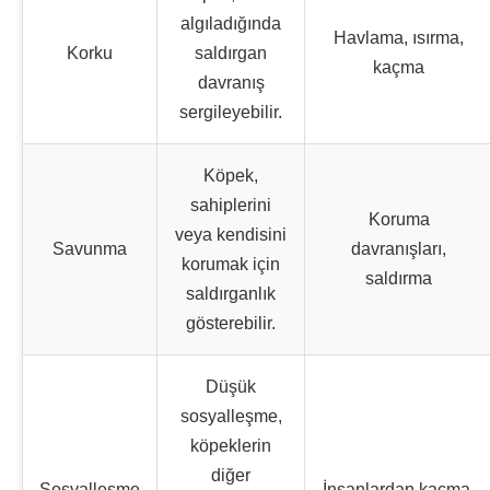
algıladığında
Havlama, ısırma,
Korku
saldırgan
kaçma
davranış
sergileyebilir.
Köpek,
sahiplerini
Koruma
veya kendisini
Savunma
davranışları,
korumak için
saldırma
saldırganlık
gösterebilir.
Düşük
sosyalleşme,
köpeklerin
diğer
Sosyalleşme
İnsanlardan kaçma,