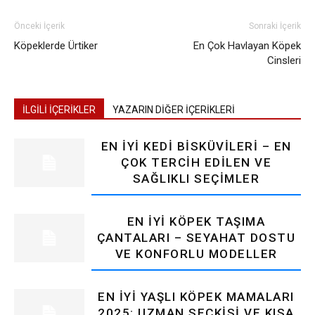
Önceki İçerik
Sonraki İçerik
Köpeklerde Ürtiker
En Çok Havlayan Köpek
Cinsleri
İLGİLİ İÇERİKLER
YAZARIN DİĞER İÇERİKLERİ
EN İYI KEDI BISKÜVILERI – EN
ÇOK TERCIH EDILEN VE
SAĞLIKLI SEÇIMLER
EN İYI KÖPEK TAŞIMA
ÇANTALARI – SEYAHAT DOSTU
VE KONFORLU MODELLER
EN İYI YAŞLI KÖPEK MAMALARI
2025: UZMAN SEÇKISI VE KISA