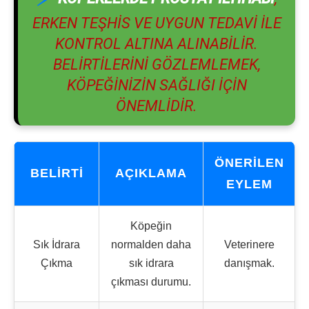
ERKEN TEŞHIS VE UYGUN TEDAVI ILE
KONTROL ALTINA ALINABILIR.
BELIRTILERINI GÖZLEMLEMEK,
KÖPEĞINIZIN SAĞLIĞI IÇIN
ÖNEMLIDIR.
ÖNERILEN
BELIRTI
AÇIKLAMA
EYLEM
Köpeğin
Sık İdrara
normalden daha
Veterinere
Çıkma
sık idrara
danışmak.
çıkması durumu.