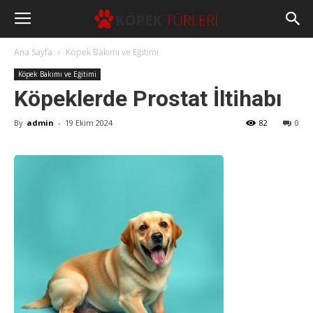
Ana Sayfa
Köpek Bakımı ve Eğitimi
Köpek Bakımı ve Eğitimi
Köpeklerde Prostat İltihabı
By
admin
-
19 Ekim 2024
82
0