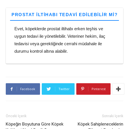
PROSTAT ILTIHABI TEDAVI EDILEBILIR MI?
Evet, köpeklerde prostat iltihabı erken teşhis ve
uygun tedavi ile yönetilebilir. Veteriner hekim, ilaç
tedavisi veya gerektiğinde cerrahi müdahale ile
durumu kontrol altına alabilir.
Facebook
Twitter
Pinterest
Önceki İçerik
Sonraki İçerik
Köpeğin Boyutuna Göre Köpek
Köpek Sahipleneceklerin