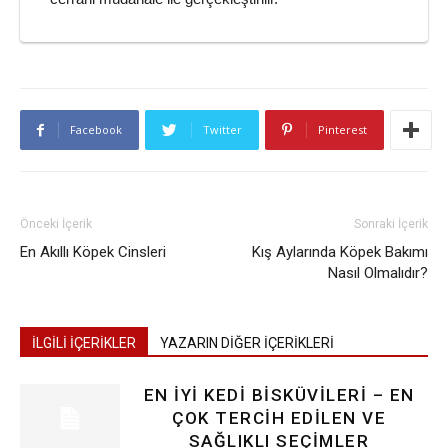
Facebook
Twitter
Pinterest
Önceki İçerik
Sonraki İçerik
En Akıllı Köpek Cinsleri
Kış Aylarında Köpek Bakımı
Nasıl Olmalıdır?
İLGİLİ İÇERİKLER
YAZARIN DİĞER İÇERİKLERİ
EN İYI KEDI BISKÜVILERI – EN
ÇOK TERCIH EDILEN VE
SAĞLIKLI SEÇIMLER