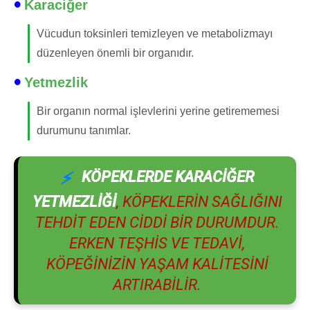
Karaciğer
Vücudun toksinleri temizleyen ve metabolizmayı
düzenleyen önemli bir organıdır.
Yetmezlik
Bir organın normal işlevlerini yerine getirememesi
durumunu tanımlar.
KÖPEKLERDE KARACIĞER
YETMEZLIĞI
, KÖPEKLERIN SAĞLIĞINI
TEHDIT EDEN CIDDI BIR DURUMDUR.
ERKEN TEŞHIS VE TEDAVI,
KÖPEĞINIZIN YAŞAM KALITESINI
ARTIRABILIR.