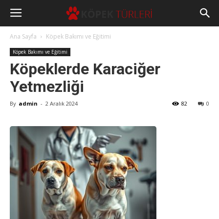
Ana Sayfa
Köpek Bakımı ve Eğitimi
Köpek Bakımı ve Eğitimi
Köpeklerde Karaciğer
Yetmezliği
By
admin
-
2 Aralık 2024
82
0