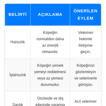
ÖNERILEN
BELIRTI
AÇIKLAMA
EYLEM
Köpeğin
Veteriner
normalden daha
hekimle
Halsizlik
az enerjik
iletişime
olmasıdır.
geçin.
Köpeğin yemek
Köpeğinizi
yemeyi reddetmesi
gözlemleyin
İştahsızlık
veya az yemesi
ve veterinerle
durumudur.
görüşün.
Gözlerde ve diş
Acil veteriner
Sarılık
etlerinde sararma