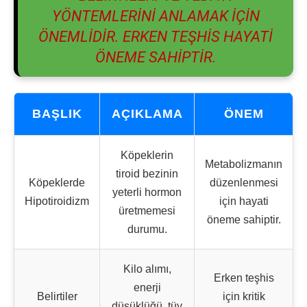
YÖNTEMLERINI ANLAMAK IÇIN
ÖNEMLIDIR. ERKEN TEŞHIS HAYATI
ÖNEME SAHIPTIR.
BAŞLIK
AÇIKLAMA
ÖNEM
Köpeklerin
Metabolizmanın
tiroid bezinin
Köpeklerde
düzenlenmesi
yeterli hormon
Hipotiroidizm
için hayati
üretmemesi
öneme sahiptir.
durumu.
Kilo alımı,
Erken teşhis
enerji
Belirtiler
için kritik
düşüklüğü, tüy