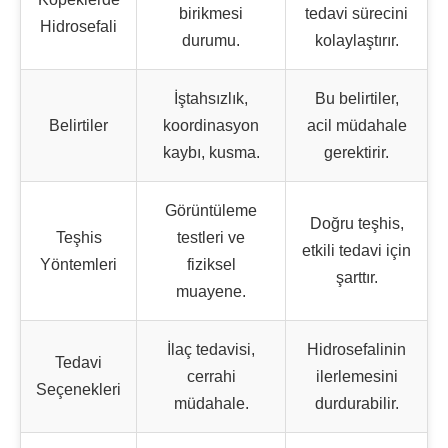
birikmesi
tedavi sürecini
Hidrosefali
durumu.
kolaylaştırır.
İştahsızlık,
Bu belirtiler,
Belirtiler
koordinasyon
acil müdahale
kaybı, kusma.
gerektirir.
Görüntüleme
Doğru teşhis,
Teşhis
testleri ve
etkili tedavi için
Yöntemleri
fiziksel
şarttır.
muayene.
İlaç tedavisi,
Hidrosefalinin
Tedavi
cerrahi
ilerlemesini
Seçenekleri
müdahale.
durdurabilir.