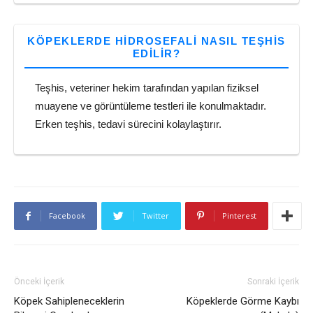
KÖPEKLERDE HIDROSEFALI NASIL TEŞHIS
EDILIR?
Teşhis, veteriner hekim tarafından yapılan fiziksel
muayene ve görüntüleme testleri ile konulmaktadır.
Erken teşhis, tedavi sürecini kolaylaştırır.
Facebook
Twitter
Pinterest
Önceki İçerik
Sonraki İçerik
Köpek Sahipleneceklerin
Köpeklerde Görme Kaybı