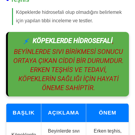
Köpeklerde hidrosefali olup olmadığını belirlemek
için yapılan tıbbi inceleme ve testler.
KÖPEKLERDE HIDROSEFALI
,
BEYINLERDE SIVI BIRIKMESI SONUCU
ORTAYA ÇIKAN CIDDI BIR DURUMDUR.
ERKEN TEŞHIS VE TEDAVI,
KÖPEKLERIN SAĞLIĞI IÇIN HAYATI
ÖNEME SAHIPTIR.
BAŞLIK
AÇIKLAMA
ÖNEM
Beyinlerde sıvı
Erken teşhis,
Köpeklerde