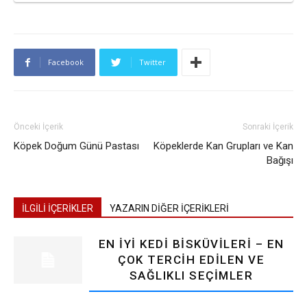
Facebook
Twitter
Önceki İçerik
Sonraki İçerik
Köpek Doğum Günü Pastası
Köpeklerde Kan Grupları ve Kan
Bağışı
İLGİLİ İÇERİKLER
YAZARIN DİĞER İÇERİKLERİ
EN İYI KEDI BISKÜVILERI – EN
ÇOK TERCIH EDILEN VE
SAĞLIKLI SEÇIMLER