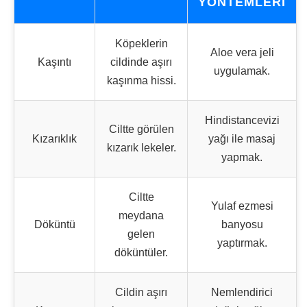
YÖNTEMLERI
Köpeklerin
Aloe vera jeli
Kaşıntı
cildinde aşırı
uygulamak.
kaşınma hissi.
Hindistancevizi
Ciltte görülen
Kızarıklık
yağı ile masaj
kızarık lekeler.
yapmak.
Ciltte
Yulaf ezmesi
meydana
Döküntü
banyosu
gelen
yaptırmak.
döküntüler.
Cildin aşırı
Nemlendirici