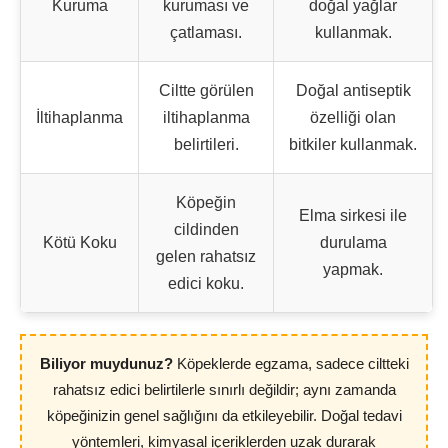
Kuruma
kuruması ve
doğal yağlar
çatlaması.
kullanmak.
Ciltte görülen
Doğal antiseptik
İltihaplanma
iltihaplanma
özelliği olan
belirtileri.
bitkiler kullanmak.
Köpeğin
Elma sirkesi ile
cildinden
Kötü Koku
durulama
gelen rahatsız
yapmak.
edici koku.
Biliyor muydunuz?
Köpeklerde egzama, sadece ciltteki
rahatsız edici belirtilerle sınırlı değildir; aynı zamanda
köpeğinizin genel sağlığını da etkileyebilir. Doğal tedavi
yöntemleri, kimyasal içeriklerden uzak durarak