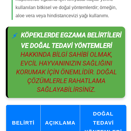
kullanılan bitkisel ve doğal yöntemlerdir; örneğin,
aloe vera veya hindistancevizi yağı kullanımı.
KÖPEKLERDE EGZAMA BELIRTILERI
VE DOĞAL TEDAVI YÖNTEMLERI
HAKKINDA BILGI SAHIBI OLMAK,
EVCIL HAYVANINIZIN SAĞLIĞINI
KORUMAK IÇIN ÖNEMLIDIR. DOĞAL
ÇÖZÜMLERLE RAHATLAMA
SAĞLAYABILIRSINIZ.
DOĞAL
BELIRTI
AÇIKLAMA
TEDAVI