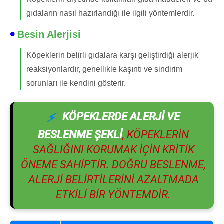
gıdaların nasıl hazırlandığı ile ilgili yöntemlerdir.
Besin Alerjisi
Köpeklerin belirli gıdalara karşı geliştirdiği alerjik
reaksiyonlardır, genellikle kaşıntı ve sindirim
sorunları ile kendini gösterir.
KÖPEKLERDE ALERJI VE
BESLENME ŞEKLI
, KÖPEKLERIN
SAĞLIĞINI KORUMAK IÇIN KRITIK
ÖNEME SAHIPTIR. DOĞRU BESLENME,
ALERJI BELIRTILERINI AZALTMADA
ETKILI BIR YÖNTEMDIR.