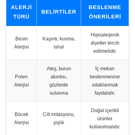
ALERJI
BESLENME
BELIRTILER
TÜRÜ
ÖNERILERI
Hipoalerjenik
Besin
Kaşıntı, kusma,
diyetler tercih
Alerjisi
ishal
edilmelidir.
Ateş, burun
İç mekan
Polen
akıntısı,
beslenmesine
Alerjisi
gözlerde
odaklanmak
sulanma
faydalıdır.
Doğal içerikli
Böcek
Cilt irritasyonu,
ürünler
Alerjisi
şişlik
kullanılmalıdır.