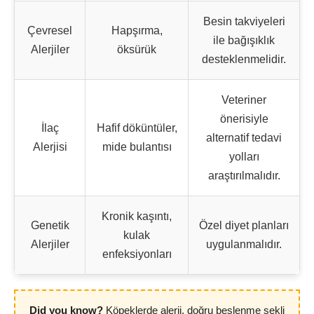
Besin takviyeleri
Çevresel
Hapşırma,
ile bağışıklık
Alerjiler
öksürük
desteklenmelidir.
Veteriner
önerisiyle
İlaç
Hafif döküntüler,
alternatif tedavi
Alerjisi
mide bulantısı
yolları
araştırılmalıdır.
Kronik kaşıntı,
Genetik
Özel diyet planları
kulak
Alerjiler
uygulanmalıdır.
enfeksiyonları
Did you know?
Köpeklerde alerji, doğru beslenme şekli