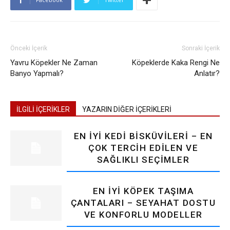
Önceki İçerik
Sonraki İçerik
Yavru Köpekler Ne Zaman
Köpeklerde Kaka Rengi Ne
Banyo Yapmalı?
Anlatır?
İLGİLİ İÇERİKLER
YAZARIN DİĞER İÇERİKLERİ
EN İYI KEDI BISKÜVILERI – EN
ÇOK TERCIH EDILEN VE
SAĞLIKLI SEÇIMLER
EN İYI KÖPEK TAŞIMA
ÇANTALARI – SEYAHAT DOSTU
VE KONFORLU MODELLER