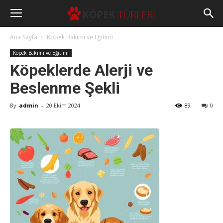
Ana Sayfa
Köpek Bakımı ve Eğitimi
Köpek Bakımı ve Eğitimi
Köpeklerde Alerji ve
Beslenme Şekli
By
admin
-
20 Ekim 2024
89
0