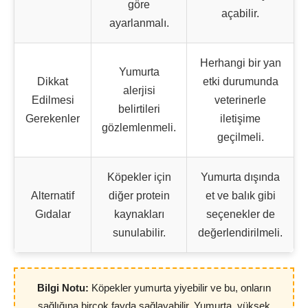
göre
açabilir.
ayarlanmalı.
Herhangi bir yan
Yumurta
Dikkat
etki durumunda
alerjisi
Edilmesi
veterinerle
belirtileri
Gerekenler
iletişime
gözlemlenmeli.
geçilmeli.
Köpekler için
Yumurta dışında
Alternatif
diğer protein
et ve balık gibi
Gıdalar
kaynakları
seçenekler de
sunulabilir.
değerlendirilmeli.
Bilgi Notu:
Köpekler yumurta yiyebilir ve bu, onların
sağlığına birçok fayda sağlayabilir. Yumurta, yüksek