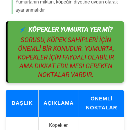
Yumurtanın miktarı, köpeğin diyetine uygun olarak
ayarlanmalıdır.
KÖPEKLER YUMURTA YER MI?
SORUSU, KÖPEK SAHIPLERI IÇIN
ÖNEMLI BIR KONUDUR. YUMURTA,
KÖPEKLER IÇIN FAYDALI OLABILIR
AMA DIKKAT EDILMESI GEREKEN
NOKTALAR VARDIR.
ÖNEMLI
BAŞLIK
AÇIKLAMA
NOKTALAR
Köpekler,