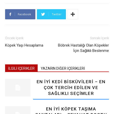
Facebook
Twitter
Önceki İçerik
Sonraki İçerik
Köpek Yaşı Hesaplama
Böbrek Hastalığı Olan Köpekler
İçin Sağlıklı Beslenme
İLGİLİ İÇERİKLER
YAZARIN DİĞER İÇERİKLERİ
EN İYI KEDI BISKÜVILERI – EN
ÇOK TERCIH EDILEN VE
SAĞLIKLI SEÇIMLER
EN İYI KÖPEK TAŞIMA