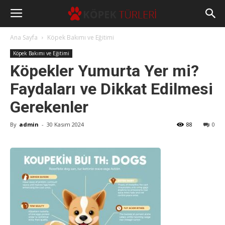
Ana Sayfa
Köpek Bakımı ve Eğitimi
Köpek Bakımı ve Eğitimi
Köpekler Yumurta Yer mi?
Faydaları ve Dikkat Edilmesi
Gerekenler
By
admin
-
30 Kasım 2024
88
0