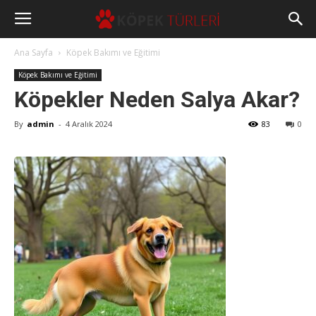
Ana Sayfa
Köpek Bakımı ve Eğitimi
Köpek Bakımı ve Eğitimi
Köpekler Neden Salya Akar?
By
admin
-
4 Aralık 2024
83
0