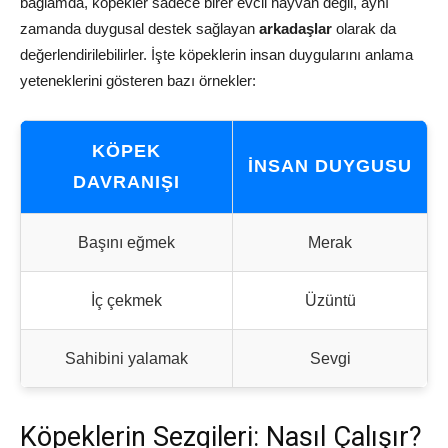
bağlamda, köpekler sadece birer evcil hayvan değil, aynı
zamanda duygusal destek sağlayan
arkadaşlar
olarak da
değerlendirilebilirler. İşte köpeklerin insan duygularını anlama
yeteneklerini gösteren bazı örnekler:
KÖPEK
İNSAN DUYGUSU
DAVRANIŞI
Başını eğmek
Merak
İç çekmek
Üzüntü
Sahibini yalamak
Sevgi
Köpeklerin Sezgileri: Nasıl Çalışır?