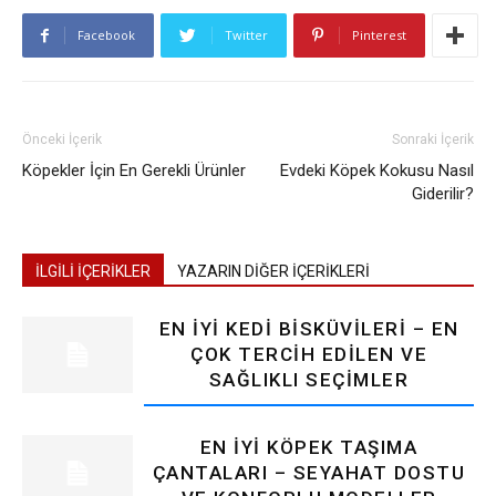
Facebook
Twitter
Pinterest
Önceki İçerik
Sonraki İçerik
Köpekler İçin En Gerekli Ürünler
Evdeki Köpek Kokusu Nasıl
Giderilir?
İLGİLİ İÇERİKLER
YAZARIN DİĞER İÇERİKLERİ
EN İYI KEDI BISKÜVILERI – EN
ÇOK TERCIH EDILEN VE
SAĞLIKLI SEÇIMLER
EN İYI KÖPEK TAŞIMA
ÇANTALARI – SEYAHAT DOSTU