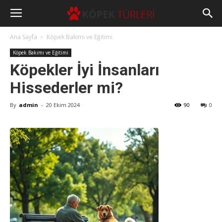
Ana Sayfa
Köpek Bakımı ve Eğitimi
Köpek Bakımı ve Eğitimi
Köpekler İyi İnsanları
Hissederler mi?
By
admin
-
20 Ekim 2024
90
0