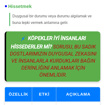
Hissetmek
Duygusal bir durumu veya durumu algılamak ve
buna tepki vermek anlamına gelir.
KÖPEKLER IYI INSANLARI
HISSEDERLER MI?
SORUSU, BU SADIK
DOSTLARIMIZIN DUYGUSAL ZEKASINI
VE INSANLARLA KURDUKLARI BAĞIN
DERINLIĞINI ANLAMAK IÇIN
ÖNEMLIDIR.
ÖZELLIK
ETKI
AÇIKLAMA