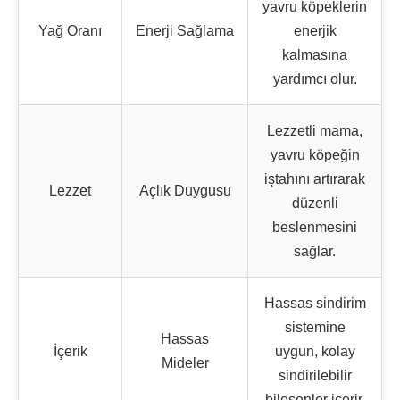
yavru köpeklerin
Yağ Oranı
Enerji Sağlama
enerjik
kalmasına
yardımcı olur.
Lezzetli mama,
yavru köpeğin
iştahını artırarak
Lezzet
Açlık Duygusu
düzenli
beslenmesini
sağlar.
Hassas sindirim
sistemine
Hassas
İçerik
uygun, kolay
Mideler
sindirilebilir
bileşenler içerir.