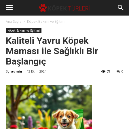
Ana Sayfa
Köpek Bakımı ve Eğitimi
Köpek Bakımı ve Eğitimi
Kaliteli Yavru Köpek
Maması ile Sağlıklı Bir
Başlangıç
By
admin
-
13 Ekim 2024
79
0