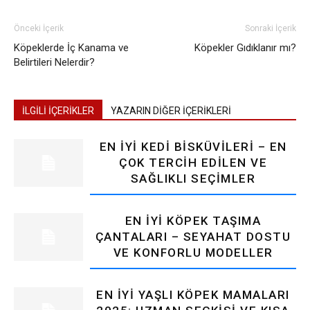
Önceki İçerik
Sonraki İçerik
Köpeklerde İç Kanama ve
Köpekler Gıdıklanır mı?
Belirtileri Nelerdir?
İLGİLİ İÇERİKLER
YAZARIN DİĞER İÇERİKLERİ
EN İYI KEDI BISKÜVILERI – EN
ÇOK TERCIH EDILEN VE
SAĞLIKLI SEÇIMLER
EN İYI KÖPEK TAŞIMA
ÇANTALARI – SEYAHAT DOSTU
VE KONFORLU MODELLER
EN İYI YAŞLI KÖPEK MAMALARI