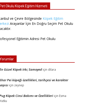
Pet Okulu Köpek Eğitim Hizmeti
tanbul ve Çevre Bölgesinde
Köpek Eğitim
erkezi
Arayanlar İçin En Doğru Seçim Pet Okulu
acaktır.
ofesyonel Eğitimin Adresi Pet Okulu
Yorumlar
En Güzel Köpek Irkı; Samoyed
için
dilara
Shar Pei köpeği özellikleri, tarihçesi ve karakter
yapısı
için
zeynep
Pug Köpek Cinsi Bakımı ve Özellikleri
için
Esma
Yutku