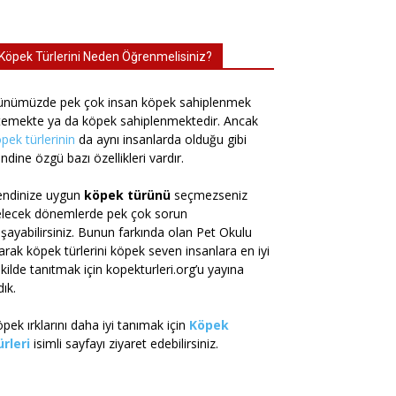
Köpek Türlerini Neden Öğrenmelisiniz?
ünümüzde pek çok insan köpek sahiplenmek
temekte ya da köpek sahiplenmektedir. Ancak
pek türlerinin
da aynı insanlarda olduğu gibi
ndine özgü bazı özellikleri vardır.
endinize uygun
köpek türünü
seçmezseniz
elecek dönemlerde pek çok sorun
şayabilirsiniz. Bunun farkında olan Pet Okulu
arak köpek türlerini köpek seven insanlara en iyi
kilde tanıtmak için kopekturleri.org’u yayına
dık.
pek ırklarını daha iyi tanımak için
Köpek
rleri
isimli sayfayı ziyaret edebilirsiniz.