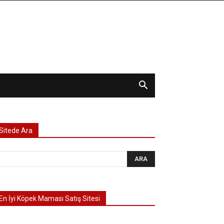
Sitede Ara
En İyi Köpek Maması Satış Sitesi