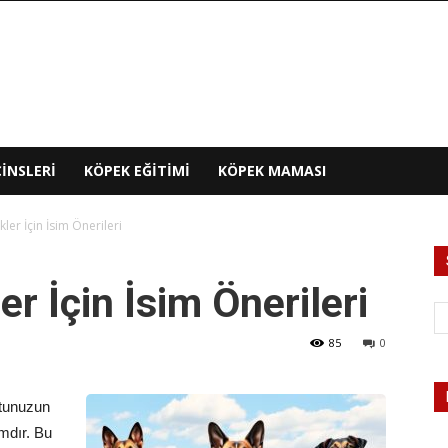
INSLERI
KÖPEK EĞITIMI
KÖPEK MAMASI
ler İçin İsim Önerileri
r İçin İsim Önerileri
85
0
stunuzun
ımdır. Bu