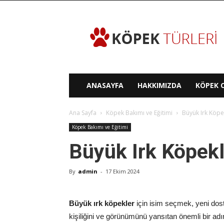
Köpek
Türleri
ANASAYFA
HAKKIMIZDA
KÖPEK C
Ana Sayfa
Köpek Bakımı ve Eğitimi
Büyük Irk Köpek
Köpek Bakımı ve Eğitimi
Büyük Irk Köpekle
By
admin
-
17 Ekim 2024
Büyük ırk köpekler
için isim seçmek, yeni do
kişiliğini ve görünümünü yansıtan önemli bir ad