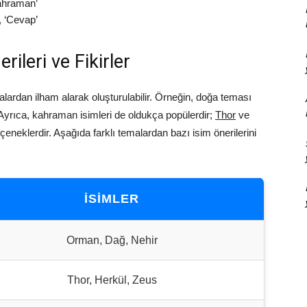
Kahraman’
, ‘Cevap’
ileri ve Fikirler
emalardan ilham alarak oluşturulabilir. Örneğin, doğa teması
. Ayrıca, kahraman isimleri de oldukça popülerdir;
Thor
ve
eneklerdir. Aşağıda farklı temalardan bazı isim önerilerini
İSIMLER
Orman, Dağ, Nehir
Thor, Herkül, Zeus