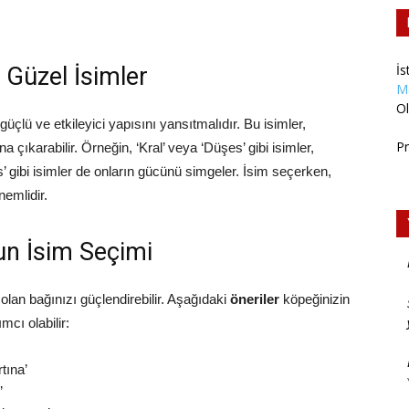
İs
 Güzel İsimler
M
Ol
güçlü ve etkileyici yapısını yansıtmalıdır. Bu isimler,
Pr
a çıkarabilir. Örneğin, ‘Kral’ veya ‘Düşes’ gibi isimler,
s’ gibi isimler de onların gücünü simgeler. İsim seçerken,
nemlidir.
gun İsim Seçimi
olan bağınızı güçlendirebilir. Aşağıdaki
öneriler
köpeğinizin
cı olabilir:
tına’
’