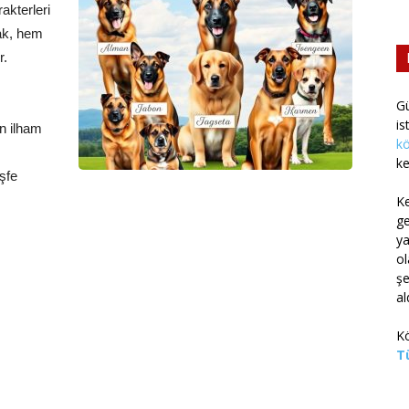
akterleri
mak, hem
r.
G
is
in ilham
kö
ke
şfe
K
g
ya
ol
şe
al
Kö
Tü